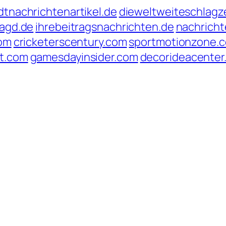
dtnachrichtenartikel.de
dieweltweiteschlagze
jagd.de
ihrebeitragsnachrichten.de
nachrich
com
cricketerscentury.com
sportmotionzone.
t.com
gamesdayinsider.com
decorideacenter